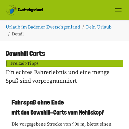
Skip to main navigation
Zum Hauptinhalt springen
Skip to page footer
Sie sind hier:
Urlaub im Badener Zwetschgenland
Dein Urlaub
Detail
Downhill Carts
|
Freizeit-Tipps
Ein echtes Fahrerlebnis und eine menge
Spaß sind vorprogrammiert
Fahrspaß ohne Ende
mit den Downhill-Carts vom Mehliskopf
Die vorgegebene Strecke von 900 m, bietet einen